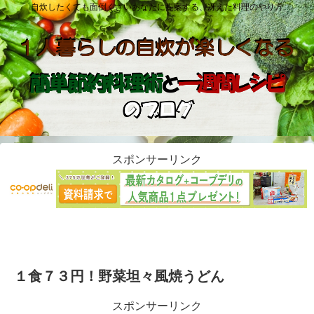
自炊したくても面倒くさいあなたに提案する、冴えた料理のやり方
スポンサーリンク
１食７３円！野菜坦々風焼うどん
スポンサーリンク