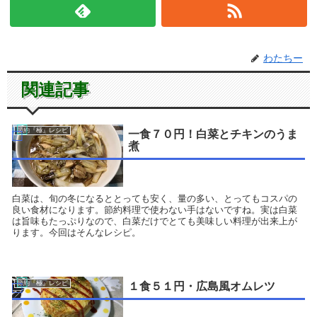
わたちー
関連記事
節約『極』レシピ
一食７０円！白菜とチキンのうま
煮
白菜は、旬の冬になるととっても安く、量の多い、とってもコスパの
良い食材になります。節約料理で使わない手はないですね。実は白菜
は旨味もたっぷりなので、白菜だけでとても美味しい料理が出来上が
ります。今回はそんなレシピ。
節約『極』レシピ
１食５１円・広島風オムレツ