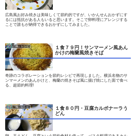
広島風お好み焼きは美味しくて節約的ですが、いかんせんおかずにす
るには抵抗がある人もいると思います。そこで卵料理にアレンジする
ことで誰もが納得できるおかずにしてみました。
節約『極』レシピ
１食７９円！サンマーメン風あん
かけの梅蘭風焼きそば
奇跡のコラボレーションを節約レシピで再現しました。横浜名物のサ
ンマーメンのあんかけと、梅蘭の焼きそば風に揚げ焼にした面で食べ
る、超節約料理!
節約『極』レシピ
１食８０円・豆腐カルボナーラう
どん
卵、玉うどん、豆腐という節約食材を使って、パスタ料理であるカル