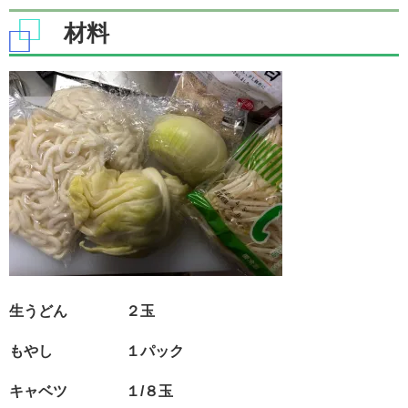
材料
生うどん ２玉
もやし １パック
キャベツ １/８玉