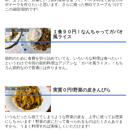
ボナーラを作りたいと思います。さらに残った卵白でスープもつけて
この値段!節約です!
節約『極』レシピ
１食９０円！なんちゃってガパオ
風ライス
節約のために食費を切り詰めていても、いろいろな料理は食べたい！
というわけで今回の節約料理はアジアンな「ガパオ風ライス」！もち
ろん節約なので普通には作りません。
節約『極』レシピ
実質０円!野菜の皮きんぴら
いつもだったら捨ててしまうような野菜の皮を、上手に使ってお惣菜
にしちゃいます！野菜の皮にだって食べられるものはたくさんありま
すから、うまく料理すれば美味しくいただけます!