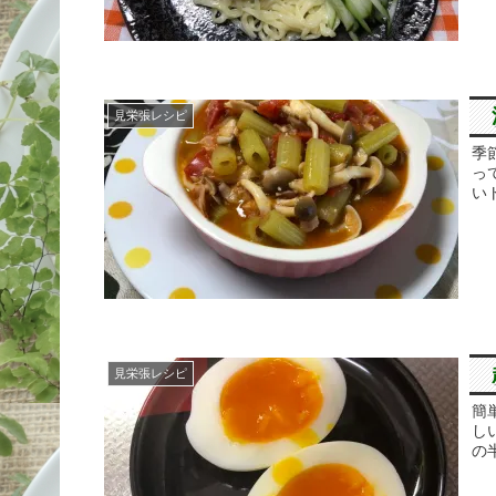
見栄張レシピ
季
っ
い
見栄張レシピ
簡
し
の