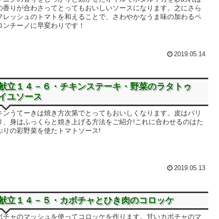
の香りが合わさってとってもおいしいソースになります。之にさら
フレッシュのトマトを和えることで、さわやかなうま味の加わるペ
ロンチーノに早変わりです！
2019.05.14
献立１４－６・チキンステーキ・野菜のラタトゥ
イユソース
キンうてーきは焼き方次第でとってもおいしくなります。皮はパリ
リ、身はふっくらと焼き上げる方法をご紹介!これに合わせるのはた
ぷりの彩野菜を使たトマトソース!
2019.05.13
献立１４－５・カボチャとひき肉のコロッケ
ボチャのマッシュを使ってコロッケを作ります。甘いカボチャのマ