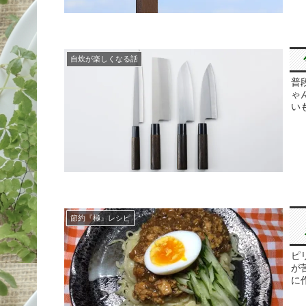
自炊が楽しくなる話
普
ゃ
い
節約『極』レシピ
ピ
が
に