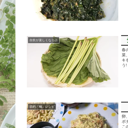
自炊が楽しくなる話
春
菜
キ
う!
節約『極』レシピ
卵
ボ
こ