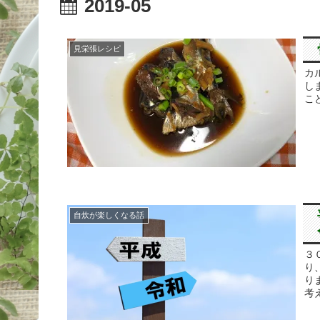
2019-05
見栄張レシピ
カ
し
こ
自炊が楽しくなる話
３
り
り
考