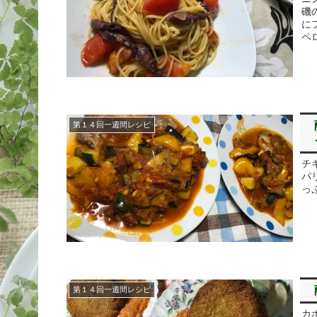
磯
に
ペ
第１４回一週間レシピ
チ
パ
っ
第１４回一週間レシピ
カ