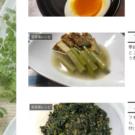
見栄張レシピ
季
と
う
見栄張レシピ
フ
ら
付