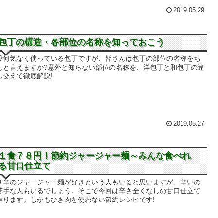
2019.05.29
包丁の構造・各部位の名称を知っておこう
段何気なく使っている包丁ですが、皆さんは包丁の部位の名称をち
んと言えますか?意外と知らない部位の名称を、洋包丁と和包丁の違
も交えて徹底解説!
2019.05.27
１食７８円！節約ジャージャー麺～みんな食べれ
る甘口仕立て
リ辛のジャージャー麺が好きという人もいると思いますが、辛いの
苦手な人もいるでしょう。そこで今回は辛さ全くなしの甘口仕立て
作ります。しかもひき肉を使わない節約レシピです!