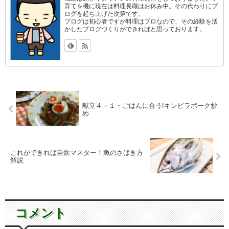
育てを機に現在は料理長職はお休み中。その代わりにブ
ログを起ち上げた次第です。
ブログは初心者ですが料理はプロなので、その経験を活
かしたブログづくりができればと思っております。
献立４－１・ごはんに合う!キンピラポーク炒
め
これができれば自炊マスター！魚のさばき方
解説
コメント