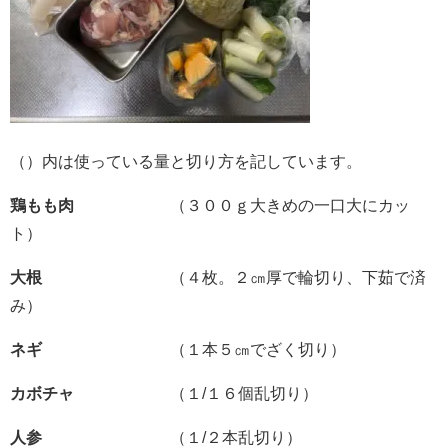
（）内は使っている量と切り方を記しています。
鶏もも肉
（３００ｇ大きめの一口大にカッ
ト）
大根
（４枚。２㎝厚で輪切り、下茹で済
み）
ネギ
（１本５㎝でざく切り）
カボチャ
（１/１６個乱切り）
人参
（１/２本乱切り）