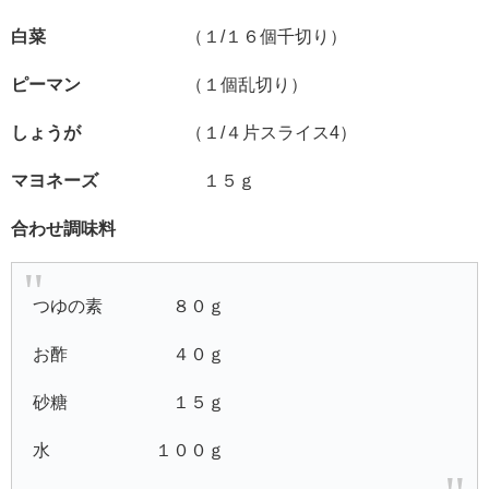
白菜
（１/１６個千切り）
ピーマン
（１個乱切り）
しょうが
（１/４片スライス4）
マヨネーズ
１５ｇ
合わせ調味料
つゆの素 ８０ｇ
お酢 ４０ｇ
砂糖 １５ｇ
水 １００ｇ