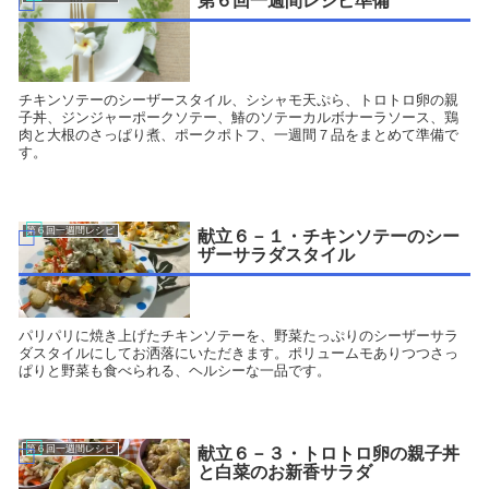
第６回一週間レシピ準備
チキンソテーのシーザースタイル、シシャモ天ぷら、トロトロ卵の親
子丼、ジンジャーポークソテー、鰆のソテーカルボナーラソース、鶏
肉と大根のさっぱり煮、ポークポトフ、一週間７品をまとめて準備で
す。
第６回一週間レシピ
献立６－１・チキンソテーのシー
ザーサラダスタイル
パリパリに焼き上げたチキンソテーを、野菜たっぷりのシーザーサラ
ダスタイルにしてお洒落にいただきます。ポリュームモありつつさっ
ぱりと野菜も食べられる、ヘルシーな一品です。
第６回一週間レシピ
献立６－３・トロトロ卵の親子丼
と白菜のお新香サラダ