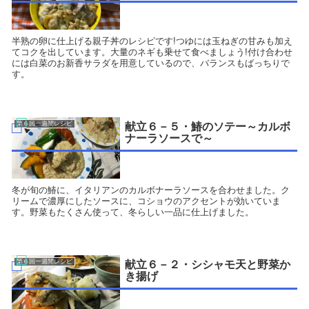
半熟の卵に仕上げる親子丼のレシピです!つゆには玉ねぎの甘みも加え
てコクを出しています。大量のネギも乗せて食べましょう!付け合わせ
には白菜のお新香サラダを用意しているので、バランスもばっちりで
す。
第６回一週間レシピ
献立６－５・鰆のソテー～カルボ
ナーラソースで～
冬が旬の鰆に、イタリアンのカルボナーラソースを合わせました。ク
リームで濃厚にしたソースに、コショウのアクセントが効いていま
す。野菜もたくさん使って、冬らしい一品に仕上げました。
第６回一週間レシピ
献立６－２・シシャモ天と野菜か
き揚げ