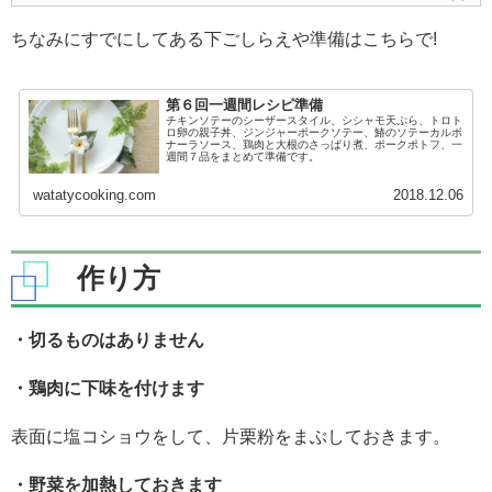
ちなみにすでにしてある下ごしらえや準備はこちらで!
第６回一週間レシピ準備
チキンソテーのシーザースタイル、シシャモ天ぷら、トロト
ロ卵の親子丼、ジンジャーポークソテー、鰆のソテーカルボ
ナーラソース、鶏肉と大根のさっぱり煮、ポークポトフ、一
週間７品をまとめて準備です。
watatycooking.com
2018.12.06
作り方
・切るものはありません
・鶏肉に下味を付けます
表面に塩コショウをして、片栗粉をまぶしておきます。
・野菜を加熱しておきます