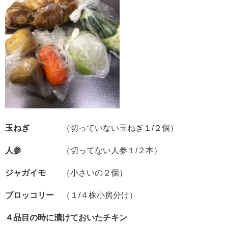
玉ねぎ
（切っていない玉ねぎ１/２個）
人参
（切ってない人参１/２本）
ジャガイモ
（小さいの２個）
ブロッコリー
（１/４株小房分け）
４品目の時に漬けておいたチキン