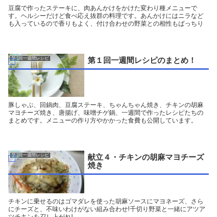
豆腐で作ったステーキに、肉あんかけをかけた変わり種メニューで
す。ヘルシーだけど食べ応え抜群の料理です。あんかけにはニラなど
も入っているので香りもよく、付け合わせの野菜との相性もばっちり
第1回一週間レシピ
第１回一週間レシピのまとめ！
豚しゃぶ、回鍋肉、豆腐ステーキ、ちゃんちゃん焼き、チキンの胡麻
マヨチーズ焼き、唐揚げ、味噌チゲ鍋、一週間で作ったレシピたちの
まとめです。メニューの作り方やかかった食費も公開しています。
第1回一週間レシピ
献立４・チキンの胡麻マヨチーズ
焼き
チキンに乗せるのはゴマダレを使った胡麻ソースにマヨネーズ、さら
にチーズと、不味いわけがない組み合わせ!千切り野菜と一緒にアツア
ツチキンを召し上がれ!