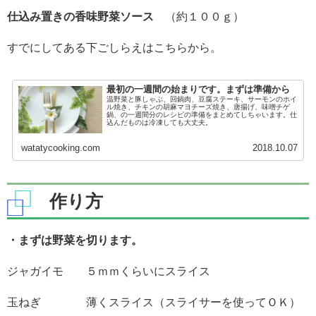
仕込み置きの香味野菜ソース
（約１００ｇ）
すでにしてある下ごしらえはこちらから。
最初の一週間の始まりです。まずは準備から
温野菜と豚しゃぶ、回鍋肉、豆腐ステーキ、サーモンのホイ
ル焼き、チキンの胡麻マヨチーズ焼き、唐揚げ、味噌チゲ
鍋、の一週間分のレシピの準備をまとめてしちゃいます。仕
込んだものは冷凍しても大丈夫。
watatycooking.com
2018.10.07
作り方
・まずは野菜を切ります。
ジャガイモ ５ｍｍくらいにスライス
玉ねぎ 薄くスライス（スライサーを使ってＯＫ）