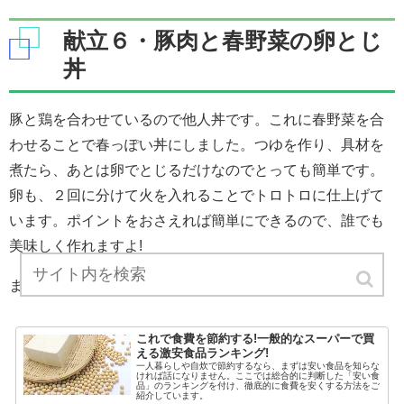
献立６・豚肉と春野菜の卵とじ
丼
豚と鶏を合わせているので他人丼です。これに春野菜を合
わせることで春っぽい丼にしました。つゆを作り、具材を
煮たら、あとは卵でとじるだけなのでとっても簡単です。
卵も、２回に分けて火を入れることでトロトロに仕上げて
います。ポイントをおさえれば簡単にできるので、誰でも
美味しく作れますよ!
また、卵は安い食品なので節約食材。
これで食費を節約する!一般的なスーパーで買
える激安食品ランキング!
一人暮らしや自炊で節約するなら、まずは安い食品を知らな
ければ話になりません。ここでは総合的に判断した「安い食
品」のランキングを付け、徹底的に食費を安くする方法をご
紹介しています。