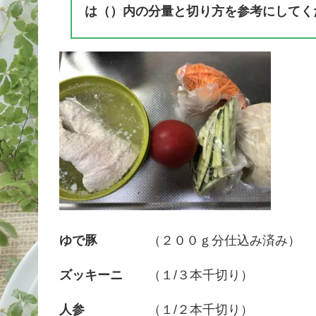
は（）内の分量と切り方を参考にしてく
ゆで豚
（２００ｇ分仕込み済み）
ズッキーニ
（１/３本千切り）
人参
（１/２本千切り）