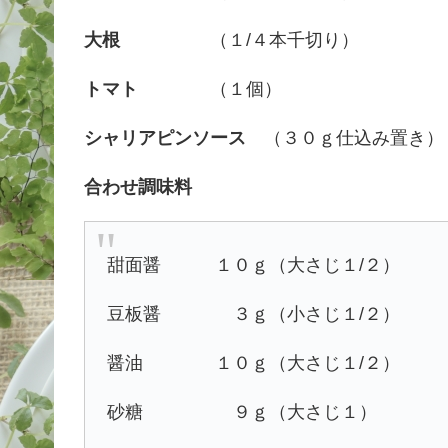
大根
（１/４本千切り）
トマト
（１個）
シャリアピンソース
（３０ｇ仕込み置き）
合わせ調味料
甜面醤 １０ｇ（大さじ１/２）
豆板醤 ３ｇ（小さじ１/２）
醤油 １０ｇ（大さじ１/２）
砂糖 ９ｇ（大さじ１）