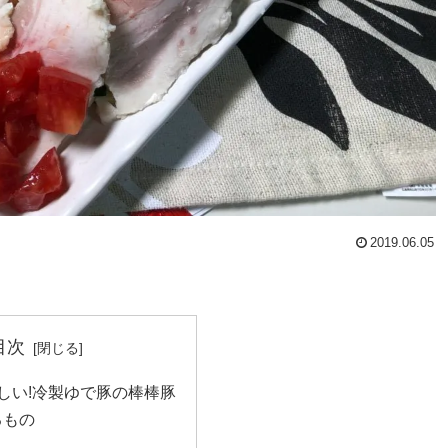
2019.06.05
目次
しい!冷製ゆで豚の棒棒豚
るもの