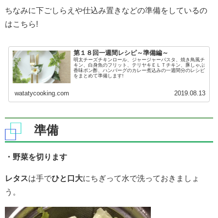
ちなみに下ごしらえや仕込み置きなどの準備をしているの
はこちら!
第１８回一週間レシピ～準備編～
明太チーズチキンロール、ジャージャーパスタ、焼き鳥風チ
キン、白身魚のフリット、テリヤキＥＬＴチキン、豚しゃぶ
香味ポン酢、ハンバーグのカレー煮込みの一週間分のレシピ
をまとめて準備します!
watatycooking.com
2019.08.13
準備
・野菜を切ります
レタス
は手で
ひと口大
にちぎって水で洗っておきましょ
う。