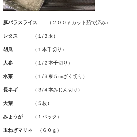
豚バラスライス
（２００ｇカット茹で済み）
レタス
（１/３玉）
胡瓜
（１本千切り）
人参
（１/２本千切り）
水菜
（１/３束５㎝ざく切り）
長ネギ
（３/４本みじん切り）
大葉
（５枚）
みょうが
（１パック）
玉ねぎマリネ
（６０ｇ）