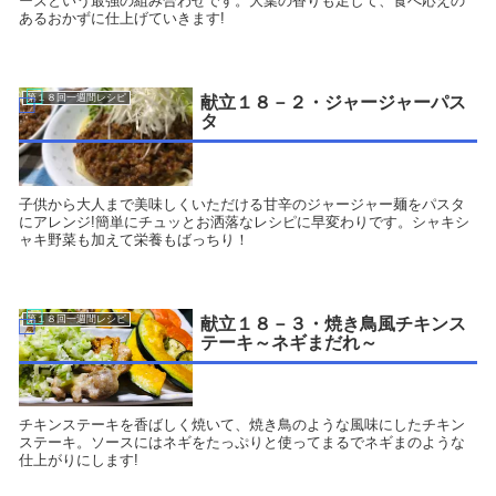
ーズという最強の組み合わせです。大葉の香りも足して、食べ応えの
あるおかずに仕上げていきます!
第１８回一週間レシピ
献立１８－２・ジャージャーパス
タ
子供から大人まで美味しくいただける甘辛のジャージャー麺をパスタ
にアレンジ!簡単にチュッとお洒落なレシピに早変わりです。シャキシ
ャキ野菜も加えて栄養もばっちり！
第１８回一週間レシピ
献立１８－３・焼き鳥風チキンス
テーキ～ネギまだれ～
チキンステーキを香ばしく焼いて、焼き鳥のような風味にしたチキン
ステーキ。ソースにはネギをたっぷりと使ってまるでネギまのような
仕上がりにします!