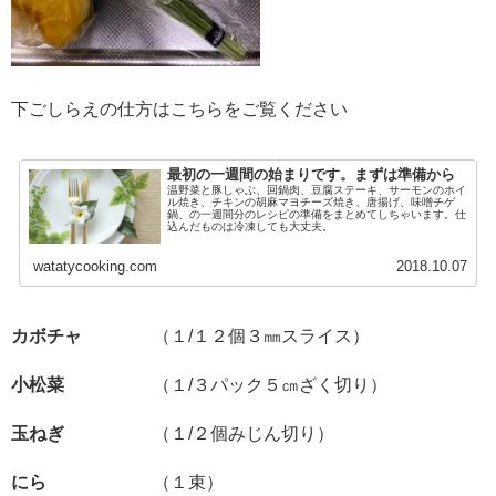
下ごしらえの仕方はこちらをご覧ください
最初の一週間の始まりです。まずは準備から
温野菜と豚しゃぶ、回鍋肉、豆腐ステーキ、サーモンのホイ
ル焼き、チキンの胡麻マヨチーズ焼き、唐揚げ、味噌チゲ
鍋、の一週間分のレシピの準備をまとめてしちゃいます。仕
込んだものは冷凍しても大丈夫。
watatycooking.com
2018.10.07
カボチャ
（１/１２個３㎜スライス）
小松菜
（１/３パック５㎝ざく切り）
玉ねぎ
（１/２個みじん切り）
にら
（１束）