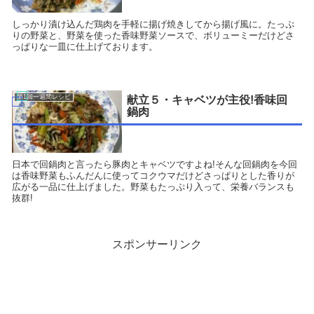
しっかり漬け込んだ鶏肉を手軽に揚げ焼きしてから揚げ風に。たっぷ
りの野菜と、野菜を使った香味野菜ソースで、ボリューミーだけどさ
っぱりな一皿に仕上げております。
第1回一週間レシピ
献立５・キャベツが主役!香味回
鍋肉
日本で回鍋肉と言ったら豚肉とキャベツですよね!そんな回鍋肉を今回
は香味野菜もふんだんに使ってコクウマだけどさっぱりとした香りが
広がる一品に仕上げました。野菜もたっぷり入って、栄養バランスも
抜群!
スポンサーリンク