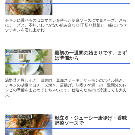
チキンに乗せるのはゴマダレを使った胡麻ソースにマヨネーズ、さら
にチーズと、不味いわけがない組み合わせ!千切り野菜と一緒にアツア
ツチキンを召し上がれ!
第1回一週間レシピ
最初の一週間の始まりです。まず
は準備から
温野菜と豚しゃぶ、回鍋肉、豆腐ステーキ、サーモンのホイル焼き、
チキンの胡麻マヨチーズ焼き、唐揚げ、味噌チゲ鍋、の一週間分のレ
シピの準備をまとめてしちゃいます。仕込んだものは冷凍しても大丈
夫。
第1回一週間レシピ
献立６・ジューシー唐揚げ・香味
野菜ソースで