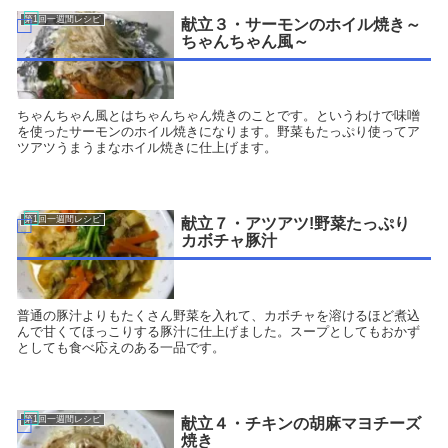
第1回一週間レシピ
献立３・サーモンのホイル焼き～
ちゃんちゃん風～
ちゃんちゃん風とはちゃんちゃん焼きのことです。というわけで味噌
を使ったサーモンのホイル焼きになります。野菜もたっぷり使ってア
ツアツうまうまなホイル焼きに仕上げます。
第1回一週間レシピ
献立７・アツアツ!野菜たっぷり
カボチャ豚汁
普通の豚汁よりもたくさん野菜を入れて、カボチャを溶けるほど煮込
んで甘くてほっこりする豚汁に仕上げました。スープとしてもおかず
としても食べ応えのある一品です。
第1回一週間レシピ
献立４・チキンの胡麻マヨチーズ
焼き