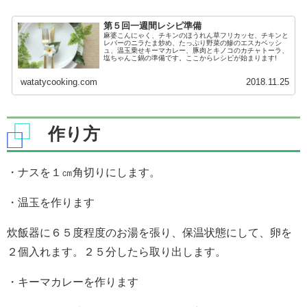
第５回一週間レシピ準備
麻婆こんにゃく、チキンのほうれん草フリカッセ、チキンと
レバーのニラたま炒め、たっぷり野菜の鰺のエスカベッシ
ュ、温玉乗せキーマカレー、豚肉とキノコのカチャトーラ、
塩ちゃんこ鍋の準備です。ここからレシピが始まります!
watatycooking.com
2018.11.25
作り方
・ナスを１㎝角切りにします。
・温玉を作ります
炊飯器に６５度程度のお湯を張り、保温状態にして、卵を
２個入れます。２５分したら取り出します。
・キーマカレーを作ります