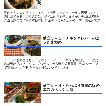
豚肉とキノコを使って、イタリア料理のカチャトーラを再現します。
漁師風であるこの煮込みは、ジビエの肉を使いますが、今回は馴染み
のある豚肉で作りますね!肉と野菜のうまみが広がるトマト煮込みです!
第５回一週間レシピ
献立５－５・チキンとレバーのニ
ラたま炒め
ニラレバ炒めとはちょっと違う。レバーにチキンを加えた、ニラたま
炒め!卵が入るんですよ!レバーもニラも卵も栄養豊富でヘルシー、そし
て安価に仕上がる!作らない手はないですよね⁉
第５回一週間レシピ
献立５－４・たっぷり野菜の鰺の
エスカベッシュ風