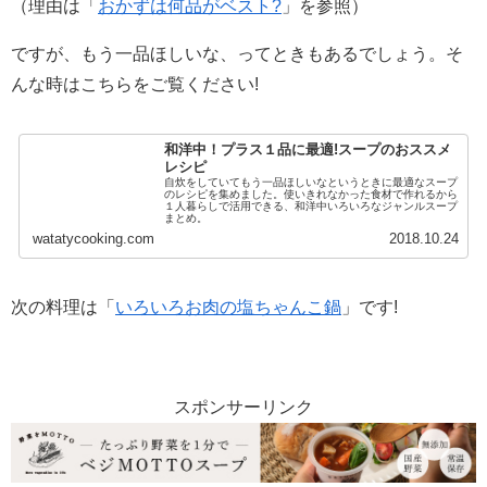
（理由は「
おかずは何品がベスト?
」を参照）
ですが、もう一品ほしいな、ってときもあるでしょう。そ
んな時はこちらをご覧ください!
和洋中！プラス１品に最適!スープのおススメ
レシピ
自炊をしていてもう一品ほしいなというときに最適なスープ
のレシピを集めました。使いきれなかった食材で作れるから
１人暮らしで活用できる、和洋中いろいろなジャンルスープ
まとめ。
watatycooking.com
2018.10.24
次の料理は「
いろいろお肉の塩ちゃんこ鍋
」です!
スポンサーリンク