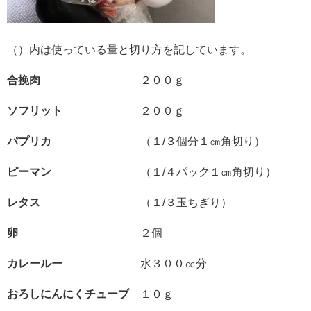
（）内は使っている量と切り方を記しています。
合挽肉
２００ｇ
ソフリット
２００ｇ
パプリカ
（１/３個分１㎝角切り）
ピーマン
（１/４パック１㎝角切り）
レタス
（１/３玉ちぎり）
卵
２個
カレールー
水３００㏄分
おろしにんにくチューブ
１０ｇ