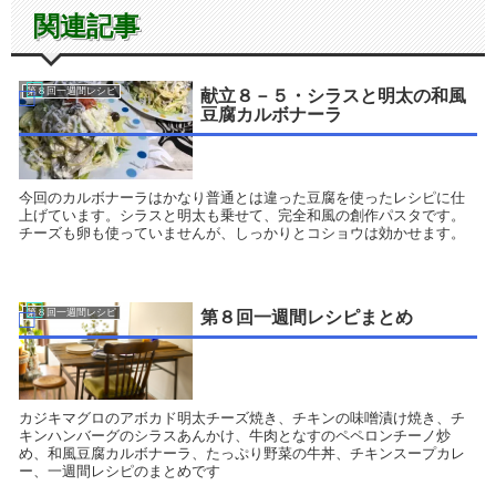
関連記事
第８回一週間レシピ
献立８－５・シラスと明太の和風
豆腐カルボナーラ
今回のカルボナーラはかなり普通とは違った豆腐を使ったレシピに仕
上げています。シラスと明太も乗せて、完全和風の創作パスタです。
チーズも卵も使っていませんが、しっかりとコショウは効かせます。
第８回一週間レシピ
第８回一週間レシピまとめ
カジキマグロのアボカド明太チーズ焼き、チキンの味噌漬け焼き、チ
キンハンバーグのシラスあんかけ、牛肉となすのペペロンチーノ炒
め、和風豆腐カルボナーラ、たっぷり野菜の牛丼、チキンスープカレ
ー、一週間レシピのまとめです