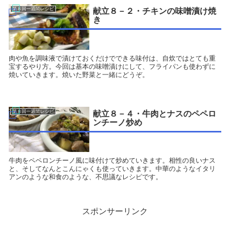
第８回一週間レシピ
献立８－２・チキンの味噌漬け焼
き
肉や魚を調味液で漬けておくだけでできる味付は、自炊ではとても重
宝するやり方。今回は基本の味噌漬けにして、フライパンも使わずに
焼いていきます。焼いた野菜と一緒にどうぞ。
第８回一週間レシピ
献立８－４・牛肉とナスのペペロ
ンチーノ炒め
牛肉をペペロンチーノ風に味付けて炒めていきます。相性の良いナス
と、そしてなんとこんにゃくも使っていきます。中華のようなイタリ
アンのような和食のような、不思議なレシピです。
スポンサーリンク