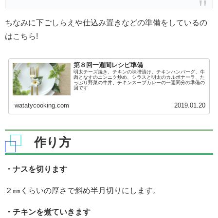
ちなみに下ごしらえや仕込み置きなどの準備をしているの
はこちら!
第８回一週間レシピ準備
明太チーズ焼き、チキンの味噌漬け、チキンハンバーグ、牛
肉となすのニンニク炒め、シラスと明太のカルボナーラ、た
っぷり野菜の牛丼、チキンスープカレーの一週間分の準備の
回です
watatycooking.com
2019.01.20
作り方
・ナスを切ります
２㎜くらいの厚さで斜め半月切りにします。
・チキンを煮ていきます