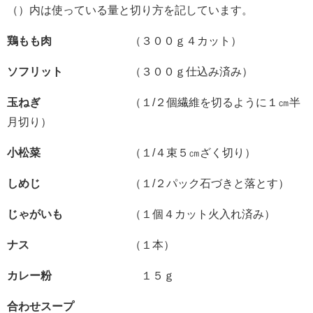
（）内は使っている量と切り方を記しています。
鶏もも肉
（３００ｇ４カット）
ソフリット
（３００ｇ仕込み済み）
玉ねぎ
（１/２個繊維を切るように１㎝半
月切り）
小松菜
（１/４束５㎝ざく切り）
しめじ
（１/２パック石づきと落とす）
じゃがいも
（１個４カット火入れ済み）
ナス
（１本）
カレー粉
１５ｇ
合わせスープ